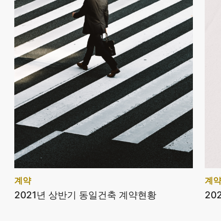
계약
계
2021년 상반기 동일건축 계약현황
20