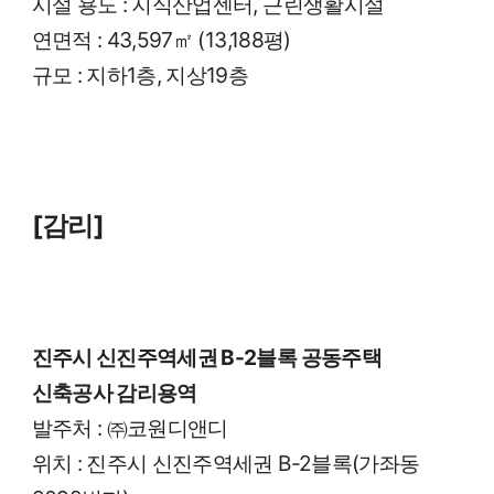
시설 용도
:
지식산업센터
,
근린생활시설
연면적
:
43,597
㎡
(13,188
평
)
규모
:
지하
1
층
,
지상
19
층
[감리]
진주시 신진주역세권
B-2
블록 공동주택
신축공사 감리용역
발주처
:
㈜코원디앤디
위치
:
진주시 신진주역세권
B-2
블록
(
가좌동