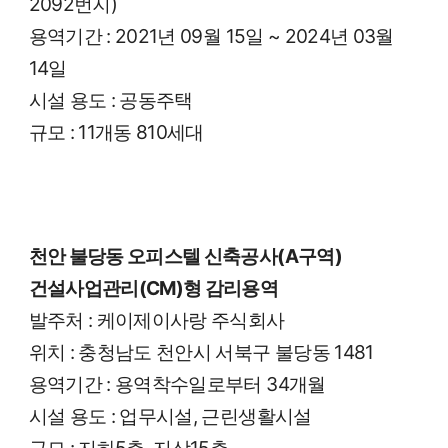
2092
번지
)
용역기간
:
2021
년
09
월
15
일
~ 2024
년
03
월
14
일
시설 용도
:
공동주택
규모
:
11
개동
810
세대
천안 불당동 오피스텔 신축공사
(A
구역
)
건설사업관리
(CM)
형 감리용역
발주처
:
케이제이사랑 주식회사
위치
:
충청남도 천안시 서북구 불당동
1481
용역기간
:
용역착수일로부터
34
개월
시설 용도
:
업무시설
,
근린생활시설
규모
:
지하
5
층
,
지상
15
층