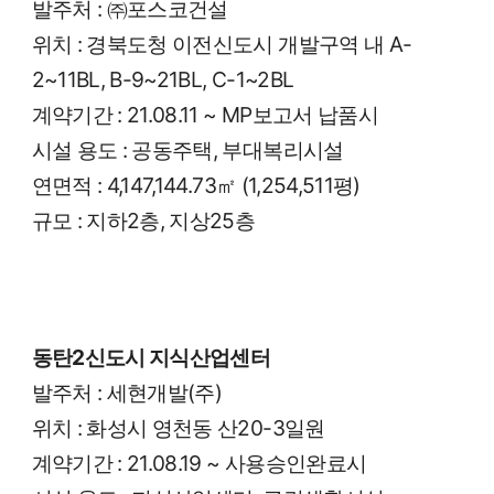
발주처
:
㈜포스코건설
위치
:
경북도청 이전신도시 개발구역 내
A-
2~11BL, B-9~21BL, C-1~2BL
계약기간
:
21.08.11 ~ MP
보고서 납품시
시설 용도
:
공동주택
,
부대복리시설
연면적
:
4,147,144.73
㎡
(1,254,511
평
)
규모
:
지하
2
층
,
지상
25
층
동탄
2
신도시 지식산업센터
발주처
:
세현개발
(
주
)
위치
:
화성시 영천동 산
20-3
일원
계약기간
:
21.08.19 ~
사용승인완료시