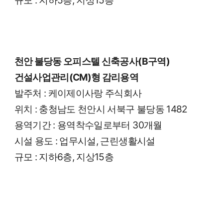
천안 불당동 오피스텔 신축공사
(B
구역
)
건설사업관리
(CM)
형 감리용역
발주처
:
케이제이사랑 주식회사
위치
:
충청남도 천안시 서북구 불당동
1482
용역기간
:
용역착수일로부터
30
개월
시설 용도
:
업무시설
,
근린생활시설
규모
:
지하
6
층
,
지상
15
층