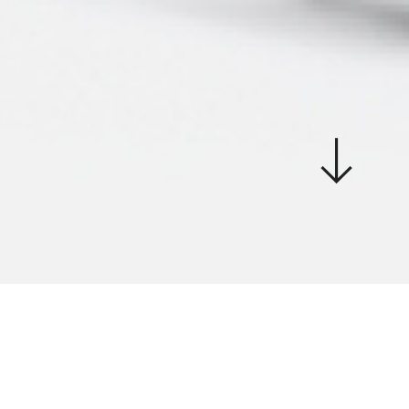
scroll
down