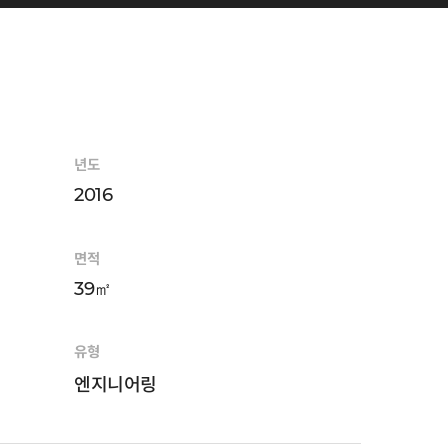
년도
2016
면적
39㎡
유형
엔지니어링