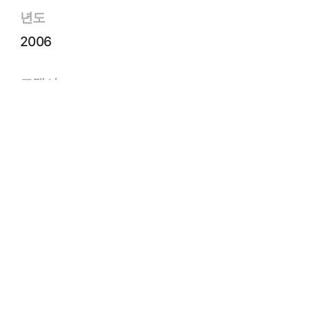
년도
2006
고객사
구리인창동주택재개발정비사업조합
면적
87,768㎡
규모
B2~25F
유형
재개발/재건축/리모델링