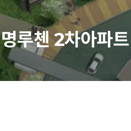
대명루첸 2차아파트
지역