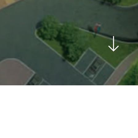
scroll
down
년도