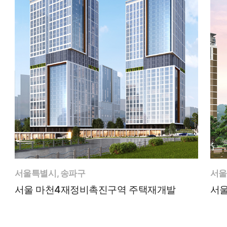
서울특별시, 송파구
서울
서울 마천4재정비촉진구역 주택재개발
서울