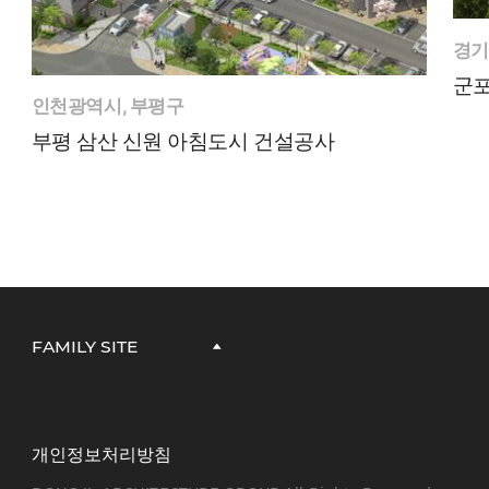
경기
군포
인천광역시, 부평구
부평 삼산 신원 아침도시 건설공사
FAMILY SITE
개인정보처리방침