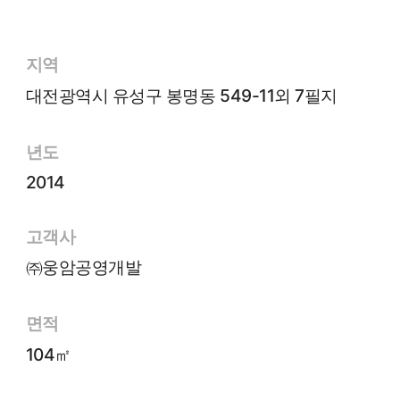
지역
대전광역시 유성구 봉명동 549-11외 7필지
년도
2014
고객사
㈜웅암공영개발
면적
104㎡