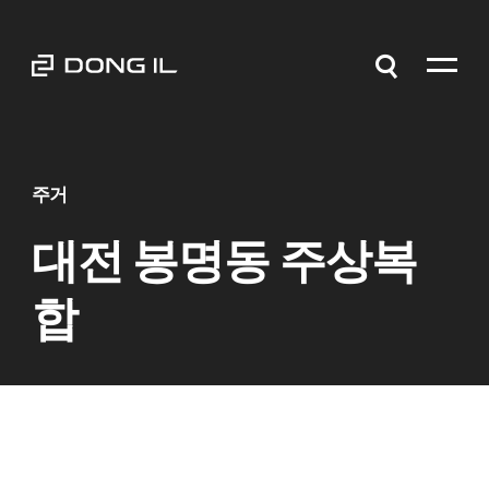
주거
대전 봉명동 주상복
합