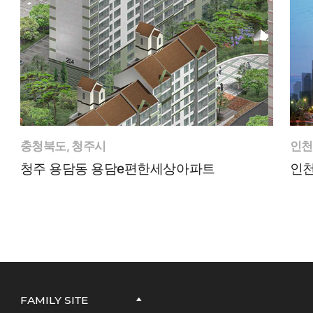
충청북도, 청주시
인천
청주 용담동 용담e편한세상아파트
인천
FAMILY SITE