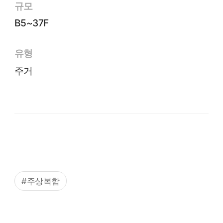
규모
B5~37F
유형
주거
#주상복합