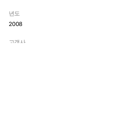
년도
2008
고객사
(주)포스코건설
면적
224㎡
규모
B1~45F
유형