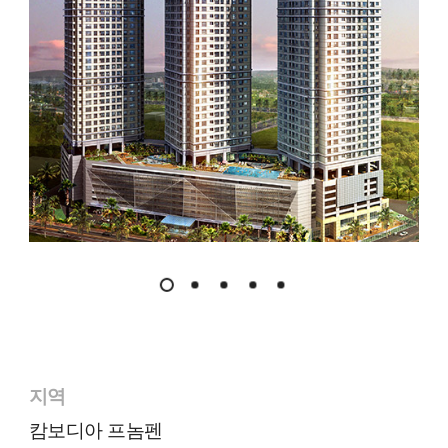
지역
캄보디아 프놈펜