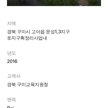
지역
경북 구미시 고아읍 문성1,3지구
토지구획정리사업내
년도
2016
고객사
경북 구미교육지원청
면적
9㎡