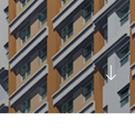
scroll
down