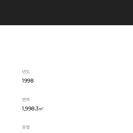
년도
1998
면적
1,998.3㎡
유형