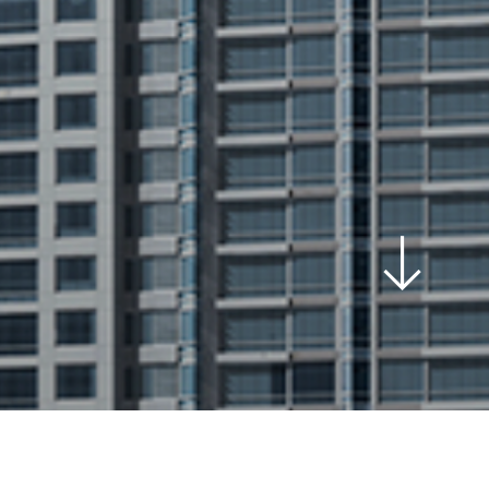
scroll
down