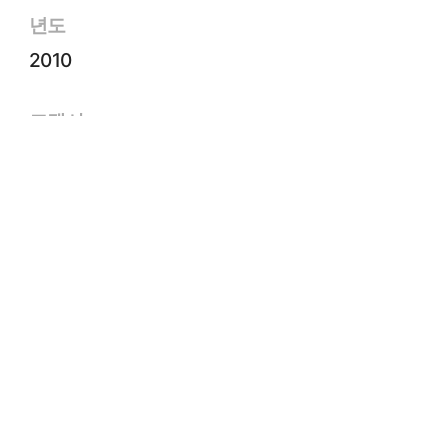
년도
2010
고객사
(주)시엘시티
면적
47㎡
규모
B2~10F
유형
판매/호텔/리조트