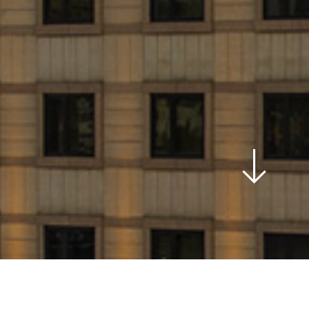
scroll
down