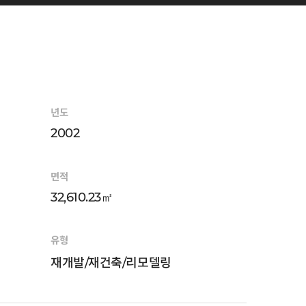
년도
2002
면적
32,610.23㎡
유형
재개발/재건축/리모델링