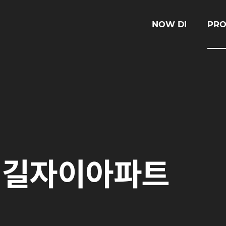
NOW DI
PRO
신길자이아파트