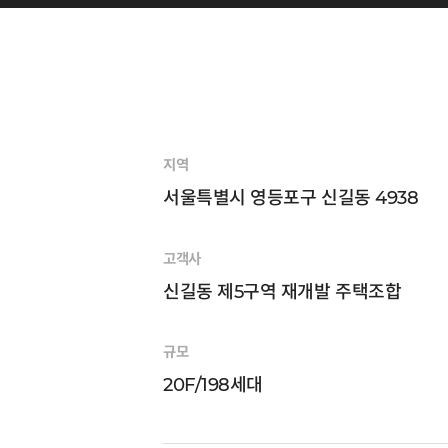
지역
서울특별시 영등포구 신길동 4938
고객사
신길동 제5구역 재개발 주택조합
규모
20F/198세대