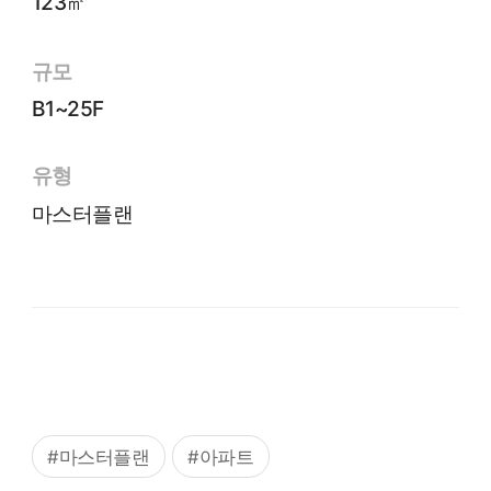
123㎡
규모
B1~25F
유형
마스터플랜
#마스터플랜
#아파트