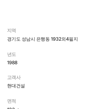
지역
경기도 성남시 은행동 1932외4필지
년도
1988
고객사
현대건설
면적