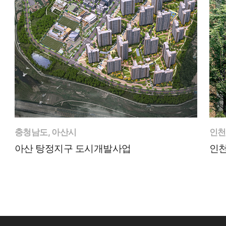
충청남도, 아산시
인천
아산 탕정지구 도시개발사업
인천