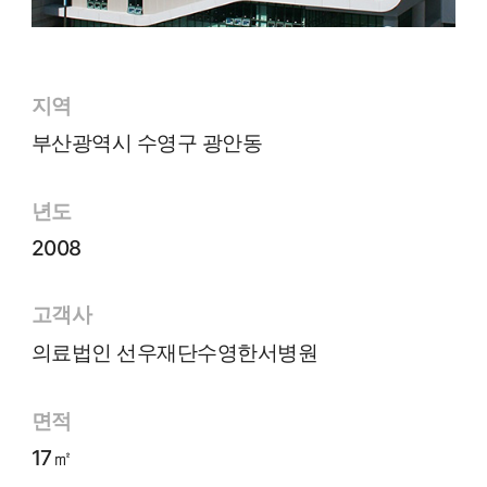
지역
부산광역시 수영구 광안동
년도
2008
고객사
의료법인 선우재단수영한서병원
면적
17㎡