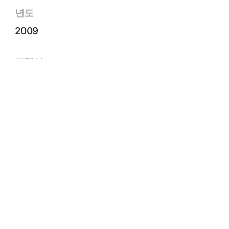
년도
2009
고객사
대림산업(주)
면적
419㎡
규모
B2~39F
유형
주거