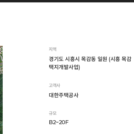
지역
경기도 시흥시 목감동 일원 (시흥 목감
택지개발사업)
고객사
대한주택공사
규모
B2~20F