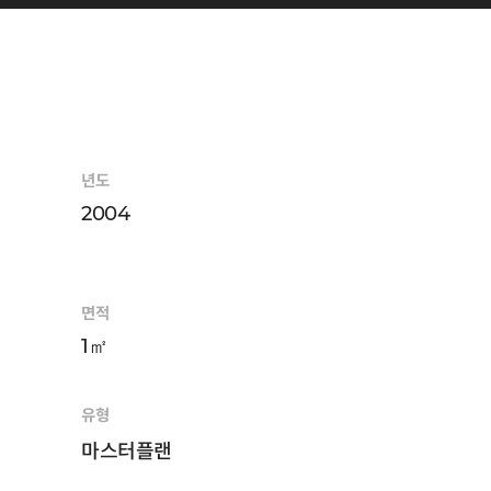
년도
2004
면적
1㎡
유형
마스터플랜