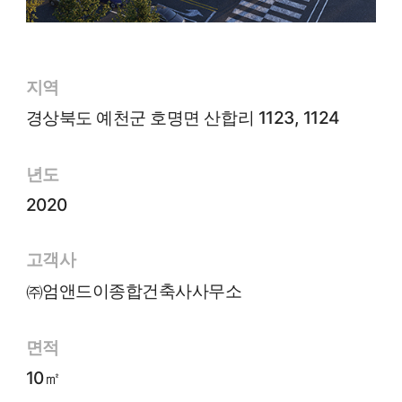
지역
경상북도 예천군 호명면 산합리 1123, 1124
년도
2020
고객사
㈜엄앤드이종합건축사사무소
면적
10㎡