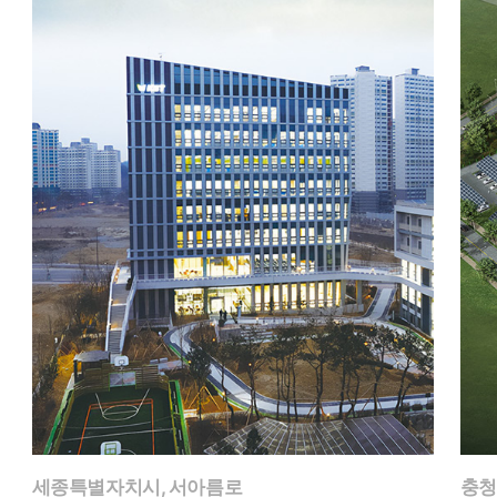
세종특별자치시, 서아름로
충청