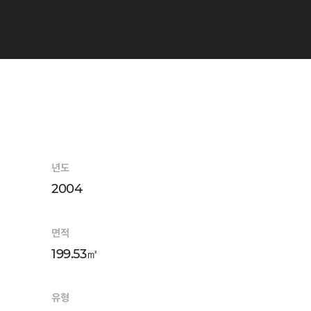
년도
2004
면적
199.53㎡
유형