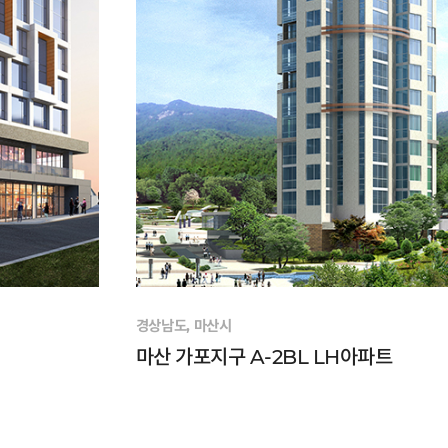
경상남도, 마산시
마산 가포지구 A-2BL LH아파트