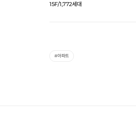
15F/1,772세대
#아파트