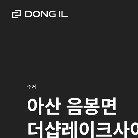
주거
아산 음봉면
더샵레이크사