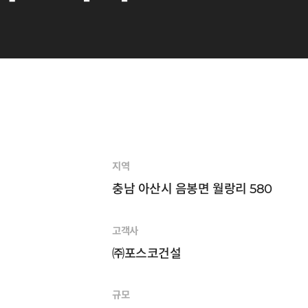
지역
충남 아산시 음봉면 월랑리 580
고객사
㈜포스코건설
규모