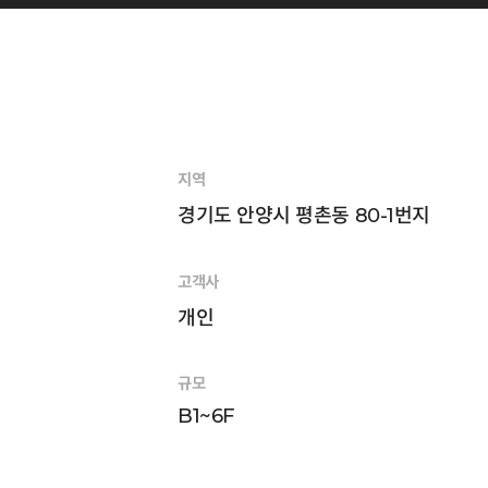
지역
경기도 안양시 평촌동 80-1번지
고객사
개인
규모
B1~6F