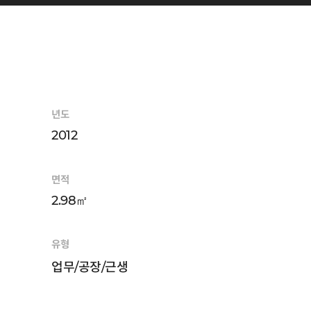
년도
2012
면적
2.98㎡
유형
업무/공장/근생