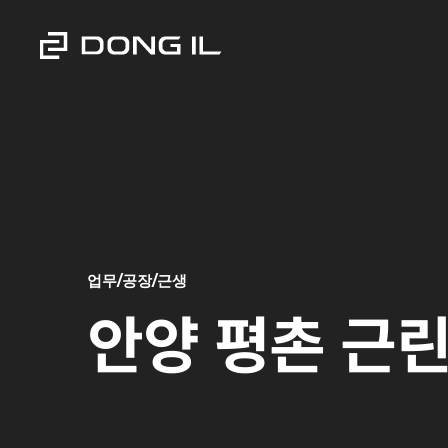
업무/공장/근생
안양 평촌 근