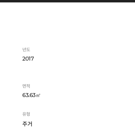
년도
2017
면적
63.63㎡
유형
주거