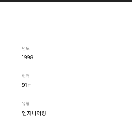
년도
1998
면적
91㎡
유형
엔지니어링