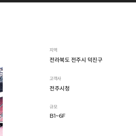
지역
전라북도 전주시 덕진구
고객사
전주시청
규모
B1~6F