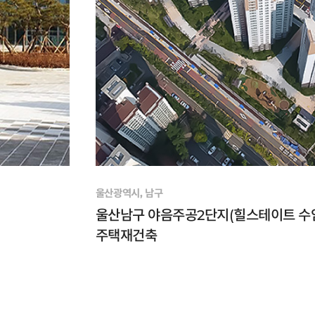
울산광역시, 남구
울산남구 야음주공2단지(힐스테이트 수암
주택재건축