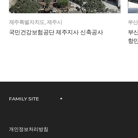
제주특별자치도, 제주시
부산
국민건강보험공단 제주지사 신축공사
부산
항만
FAMILY SITE
개인정보처리방침