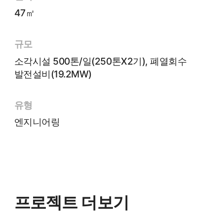
47㎡
규모
소각시설 500톤/일(250톤X2기), 폐열회수
발전설비(19.2MW)
유형
엔지니어링
프로젝트 더보기