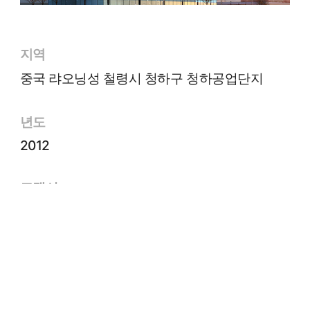
지역
중국 랴오닝성 철령시 청하구 청하공업단지
년도
2012
고객사
지평동북압출현재유한책임회사
면적
49.20㎡