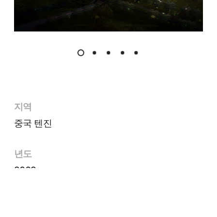
지역
중국 텐진
년도
2009
고객사
joonghan assef