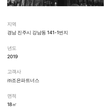
지역
경남 진주시 강남동 141-1번지
년도
2019
고객사
㈜조은파트너스
면적
18㎡