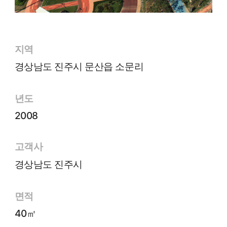
지역
경상남도 진주시 문산읍 소문리
년도
2008
고객사
경상남도 진주시
면적
40㎡