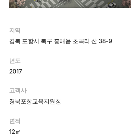
지역
경북 포항시 북구 흥해읍 초곡리 산 38-9
년도
2017
고객사
경북포항교육지원청
면적
12㎡