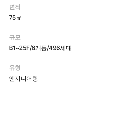
면적
75㎡
규모
B1~25F/6개동/496세대
유형
엔지니어링