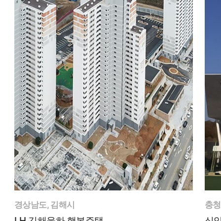
경상남도, 김해시
충청
LH 김해율하 행복주택
식약